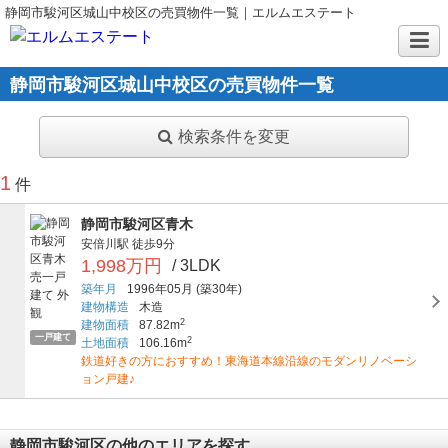
静岡市駿河区城山中校区の売買物件一覧｜エルムエステート
静岡市駿河区城山中校区の売買物件一覧
検索条件を変更
1
件
静岡市駿河区青木
安倍川駅
徒歩9分
1,998万円
/ 3LDK
築年月
1996年05月
(築30年)
建物構造
木造
2
建物面積
87.82m
一戸建て
2
土地面積
106.16m
鉄道好きの方におすすめ！東海道本線沿線のモダンリノベーシ
ョン戸建♪
静岡市駿河区の他のエリアを探す