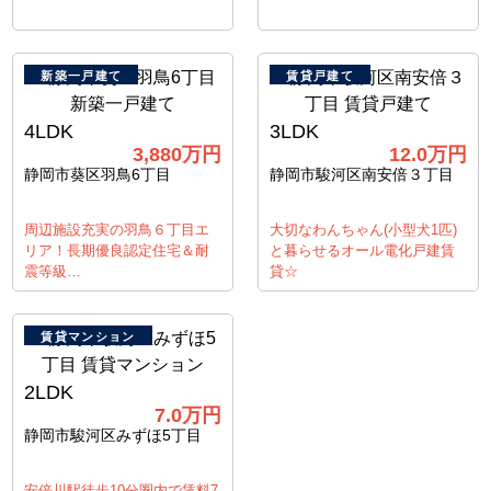
新築一戸建て
賃貸戸建て
4LDK
3LDK
3,880
万円
12.0
万円
静岡市葵区羽鳥6丁目
静岡市駿河区南安倍３丁目
周辺施設充実の羽鳥６丁目エ
大切なわんちゃん(小型犬1匹)
リア！長期優良認定住宅＆耐
と暮らせるオール電化戸建賃
震等級…
貸☆
賃貸マンション
2LDK
7.0
万円
静岡市駿河区みずほ5丁目
安倍川駅徒歩10分圏内で賃料7