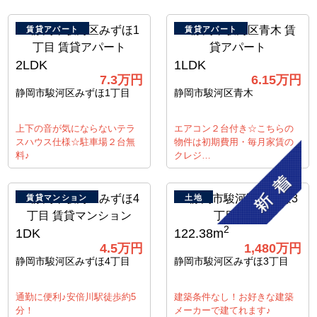
賃貸アパート
賃貸アパート
2LDK
1LDK
7.3
万円
6.15
万円
静岡市駿河区みずほ1丁目
静岡市駿河区青木
上下の音が気にならないテラ
エアコン２台付き☆こちらの
スハウス仕様☆駐車場２台無
物件は初期費用・毎月家賃の
料♪
クレジ…
賃貸マンション
土地
2
1DK
122.38m
4.5
万円
1,480
万円
静岡市駿河区みずほ4丁目
静岡市駿河区みずほ3丁目
通勤に便利♪安倍川駅徒歩約5
建築条件なし！お好きな建築
分！
メーカーで建てれます♪