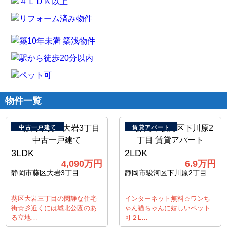
物件一覧
中古一戸建て
賃貸アパート
3LDK
2LDK
4,090
万円
6.9
万円
静岡市葵区大岩3丁目
静岡市駿河区下川原2丁目
葵区大岩三丁目の閑静な住宅
インターネット無料☆ワンち
街☆彡近くには城北公園のあ
ゃん猫ちゃんに嬉しいペット
る立地…
可２L…