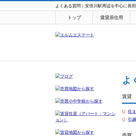
よくある質問｜安倍川駅周辺を中心に長田
トップ
賃貸居住用
よ
賃貸
Q.
住
Q.
引
売買