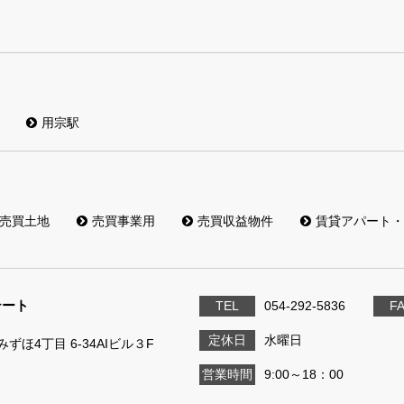
用宗駅
売買土地
売買事業用
売買収益物件
賃貸アパート・
テート
TEL
054-292-5836
F
定休日
水曜日
ずほ4丁目 6-34AIビル３F
営業時間
9:00～18：00