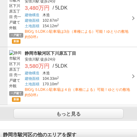
安倍川駅
徒歩24分
3,480万円
/ 5LDK
建物構造
木造
2
建物面積
102.67m
2
土地面積
154.12m
BIGな５LDK☆駐車場は3台（車種による）可能！ゆとりの敷地
一戸建て
約50坪♪
新築
静岡市駿河区下川原五丁目
安倍川駅
徒歩24分
3,580万円
/ 5LDK
建物構造
木造
2
建物面積
104.33m
2
土地面積
170.10m
BIGな５LDK☆駐車場は４台（車種による）可能！ゆとりの敷地
一戸建て
約50坪♪
新築
もっと見る
静岡市駿河区の他のエリアを探す