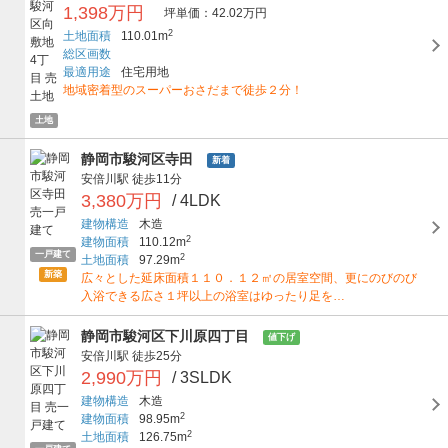
1,398万円
坪単価：42.02万円
2
土地面積
110.01m
総区画数
最適用途
住宅用地
地域密着型のスーパーおさだまで徒歩２分！
土地
静岡市駿河区寺田
新着
安倍川駅
徒歩11分
3,380万円
/ 4LDK
建物構造
木造
2
建物面積
110.12m
一戸建て
2
土地面積
97.29m
新築
広々とした延床面積１１０．１２㎡の居室空間、更にのびのび
入浴できる広さ１坪以上の浴室はゆったり足を…
静岡市駿河区下川原四丁目
値下げ
安倍川駅
徒歩25分
2,990万円
/ 3SLDK
建物構造
木造
2
建物面積
98.95m
2
土地面積
126.75m