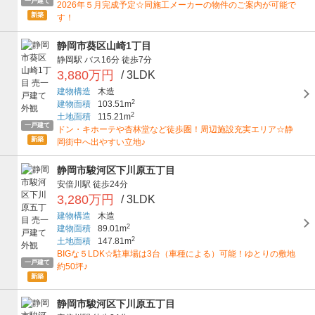
一戸建て
2026年５月完成予定☆同施工メーカーの物件のご案内が可能で
新築
す！
静岡市葵区山崎1丁目
静岡駅
バス16分
徒歩7分
3,880万円
/ 3LDK
建物構造
木造
2
建物面積
103.51m
2
土地面積
115.21m
一戸建て
ドン・キホーテや杏林堂など徒歩圏！周辺施設充実エリア☆静
新築
岡街中へ出やすい立地♪
静岡市駿河区下川原五丁目
安倍川駅
徒歩24分
3,280万円
/ 3LDK
建物構造
木造
2
建物面積
89.01m
2
土地面積
147.81m
BIGな５LDK☆駐車場は3台（車種による）可能！ゆとりの敷地
一戸建て
約50坪♪
新築
静岡市駿河区下川原五丁目