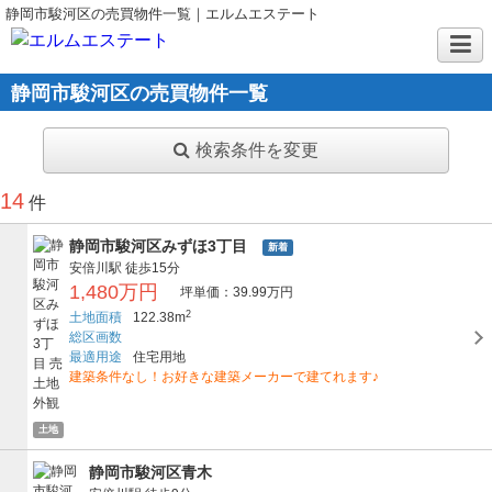
静岡市駿河区の売買物件一覧｜エルムエステート
静岡市駿河区の売買物件一覧
検索条件を変更
14
件
静岡市駿河区みずほ3丁目
新着
安倍川駅
徒歩15分
1,480万円
坪単価：39.99万円
2
土地面積
122.38m
総区画数
最適用途
住宅用地
建築条件なし！お好きな建築メーカーで建てれます♪
土地
静岡市駿河区青木