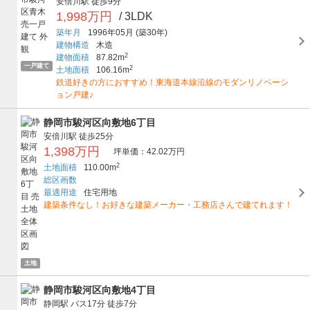
安倍川駅
徒歩9分
1,998万円
/ 3LDK
築年月
1996年05月
(築30年)
建物構造
木造
2
建物面積
87.82m
一戸建て
2
土地面積
106.16m
鉄道好きの方におすすめ！東海道本線沿線のモダンリノベーシ
ョン戸建♪
静岡市駿河区向敷地6丁目
安倍川駅
徒歩25分
1,398万円
坪単価：42.02万円
2
土地面積
110.00m
総区画数
最適用途
住宅用地
建築条件なし！お好きな建築メーカー・工務店さんで建てれます！
土地
静岡市駿河区向敷地4丁目
静岡駅
バス17分
徒歩7分