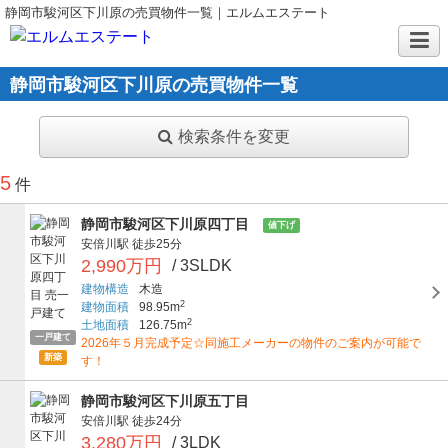
静岡市駿河区下川原の売買物件一覧｜エルムエステート
静岡市駿河区下川原の売買物件一覧
検索条件を変更
5
件
静岡市駿河区下川原四丁目
値下げ
安倍川駅
徒歩25分
2,990万円
/ 3SLDK
建物構造
木造
2
建物面積
98.95m
2
土地面積
126.75m
一戸建て
2026年５月完成予定☆同施工メーカーの物件のご案内が可能で
新築
す！
静岡市駿河区下川原五丁目
安倍川駅
徒歩24分
3,280万円
/ 3LDK