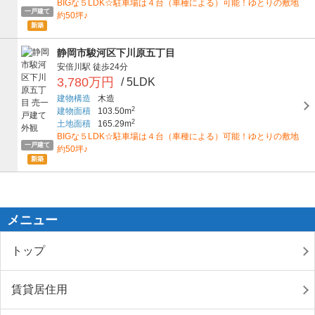
BIGな５LDK☆駐車場は４台（車種による）可能！ゆとりの敷地
一戸建て
約50坪♪
新築
静岡市駿河区下川原五丁目
安倍川駅
徒歩24分
3,780万円
/ 5LDK
建物構造
木造
2
建物面積
103.50m
2
土地面積
165.29m
BIGな５LDK☆駐車場は４台（車種による）可能！ゆとりの敷地
一戸建て
約50坪♪
新築
メニュー
トップ
賃貸居住用