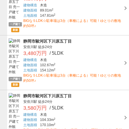
建物構造
木造
2
建物面積
89.01m
2
土地面積
147.81m
BIGな５LDK☆駐車場は3台（車種による）可能！ゆとりの敷地
一戸建て
約50坪♪
新築
静岡市駿河区下川原五丁目
安倍川駅
徒歩24分
3,480万円
/ 5LDK
建物構造
木造
2
建物面積
102.67m
2
土地面積
154.12m
BIGな５LDK☆駐車場は3台（車種による）可能！ゆとりの敷地
一戸建て
約50坪♪
新築
静岡市駿河区下川原五丁目
安倍川駅
徒歩24分
3,580万円
/ 5LDK
建物構造
木造
2
建物面積
104.33m
2
土地面積
170.10m