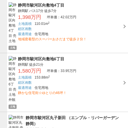
静岡市駿河区向敷地4丁目
静岡駅
バス17分
徒歩7分
1,398万円
坪単価：42.02万円
2
土地面積
110.01m
総区画数
最適用途
住宅用地
地域密着型のスーパーおさだまで徒歩２分！
土地
静岡市駿河区向敷地6丁目
静岡駅
徒歩21分
1,580万円
坪単価：33.95万円
2
土地面積
153.88m
総区画数
最適用途
住宅用地
静かな住宅街☆ゆとりの46坪！
土地
静岡市駿河区丸子新田 （エンブル・リバーガーデン
静岡）