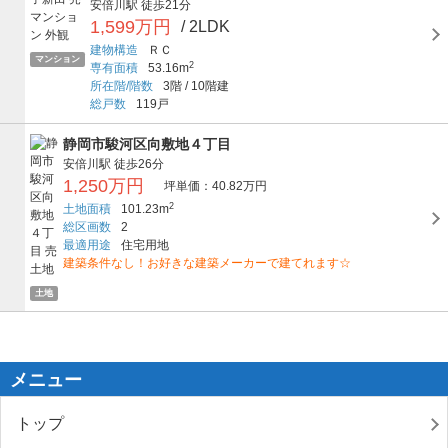
安倍川駅
徒歩21分
1,599万円
/ 2LDK
建物構造
ＲＣ
マンション
2
専有面積
53.16m
所在階/階数
3階
/
10階建
総戸数
119戸
静岡市駿河区向敷地４丁目
安倍川駅
徒歩26分
1,250万円
坪単価：40.82万円
2
土地面積
101.23m
総区画数
2
最適用途
住宅用地
建築条件なし！お好きな建築メーカーで建てれます☆
土地
メニュー
トップ