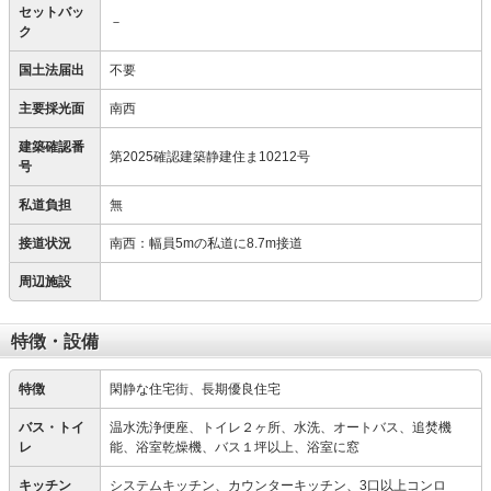
セットバッ
－
ク
国土法届出
不要
主要採光面
南西
建築確認番
第2025確認建築静建住ま10212号
号
私道負担
無
接道状況
南西：幅員5mの私道に8.7m接道
周辺施設
特徴・設備
特徴
閑静な住宅街、長期優良住宅
バス・トイ
温水洗浄便座、トイレ２ヶ所、水洗、オートバス、追焚機
レ
能、浴室乾燥機、バス１坪以上、浴室に窓
キッチン
システムキッチン、カウンターキッチン、3口以上コンロ