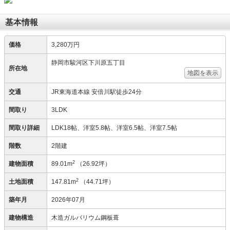
基本情報
価格
3,280万円
静岡市駿河区下川原五丁目
所在地
地図を表示
交通
JR東海道本線 安倍川駅徒歩24分
間取り
3LDK
間取り詳細
LDK18帖、洋室5.8帖、洋室6.5帖、洋室7.5帖
階数
2階建
2
建物面積
89.01m
（26.92坪）
2
土地面積
147.81m
（44.71坪）
築年月
2026年07月
建物構造
木造ガルバリウム鋼板葺