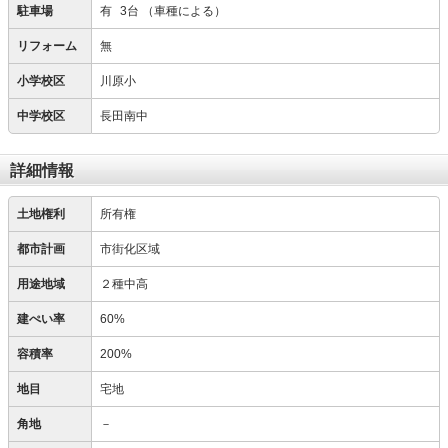
駐車場
有
3台
（車種による）
リフォーム
無
小学校区
川原小
中学校区
長田南中
詳細情報
土地権利
所有権
都市計画
市街化区域
用途地域
２種中高
建ぺい率
60%
容積率
200%
地目
宅地
角地
－