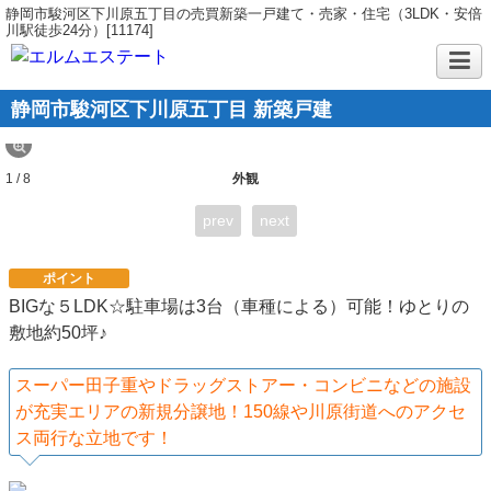
静岡市駿河区下川原五丁目の売買新築一戸建て・売家・住宅（3LDK・安倍
川駅徒歩24分）[11174]
静岡市駿河区下川原五丁目 新築戸建
1 / 8
外観
prev
next
ポイント
BIGな５LDK☆駐車場は3台（車種による）可能！ゆとりの
敷地約50坪♪
スーパー田子重やドラッグストアー・コンビニなどの施設
が充実エリアの新規分譲地！150線や川原街道へのアクセ
ス両行な立地です！