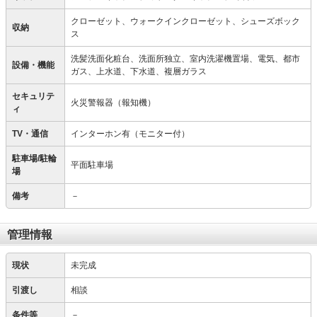
クローゼット、ウォークインクローゼット、シューズボック
収納
ス
洗髪洗面化粧台、洗面所独立、室内洗濯機置場、電気、都市
設備・機能
ガス、上水道、下水道、複層ガラス
セキュリテ
火災警報器（報知機）
ィ
TV・通信
インターホン有（モニター付）
駐車場/駐輪
平面駐車場
場
備考
－
管理情報
現状
未完成
引渡し
相談
条件等
－