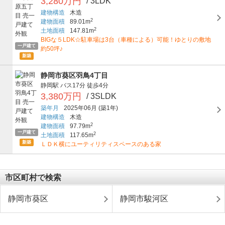
3,280万円
/ 3LDK
建物構造
木造
2
建物面積
89.01m
2
土地面積
147.81m
BIGな５LDK☆駐車場は3台（車種による）可能！ゆとりの敷地
一戸建て
約50坪♪
新築
静岡市葵区羽鳥4丁目
静岡駅
バス17分
徒歩4分
3,380万円
/ 3SLDK
築年月
2025年06月
(築1年)
建物構造
木造
2
建物面積
97.79m
一戸建て
2
土地面積
117.65m
新築
ＬＤＫ横にユーティリティスペースのある家
市区町村で検索
静岡市葵区
静岡市駿河区