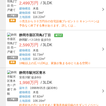
2,499万円
/ 3LDK
建物構造
木造
2
建物面積
92.73m
一戸建て
2
土地面積
116.22m
新築
☆売主から３０万円分の住宅設備プレゼント☆ キャンペーンは
予告なく終了する事があります、詳しくは…
静岡市葵区羽鳥2丁目
値下げ
静岡駅
バス18分
徒歩5分
2,599万円
/ 3LDK
建物構造
木造
2
建物面積
92.73m
一戸建て
2
土地面積
116.22m
新築
18帖以上の広々LDKは、家族が集まるゆとりある空間☆
静岡市駿河区青木
安倍川駅
徒歩9分
1,998万円
/ 3LDK
築年月
1996年05月
(築30年)
建物構造
木造
2
建物面積
87.82m
一戸建て
2
土地面積
106.16m
鉄道好きの方におすすめ！東海道本線沿線のモダンリノベーシ