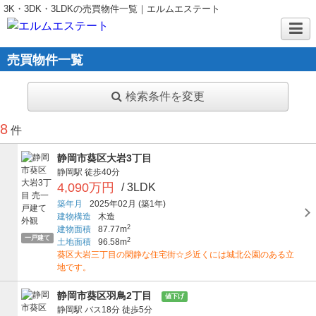
3K・3DK・3LDKの売買物件一覧｜エルムエステート
売買物件一覧
検索条件を変更
8
件
静岡市葵区大岩3丁目
静岡駅
徒歩40分
4,090万円
/ 3LDK
築年月
2025年02月
(築1年)
建物構造
木造
2
建物面積
87.77m
一戸建て
2
土地面積
96.58m
葵区大岩三丁目の閑静な住宅街☆彡近くには城北公園のある立
地です。
静岡市葵区羽鳥2丁目
値下げ
静岡駅
バス18分
徒歩5分