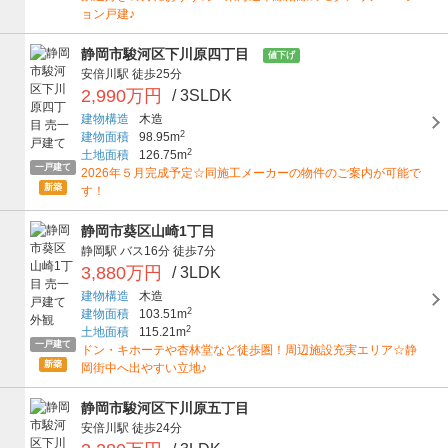
ョン戸建♪
静岡市駿河区下川原四丁目
値下げ
安倍川駅
徒歩25分
2,990万円
/ 3SLDK
建物構造
木造
2
建物面積
98.95m
2
土地面積
126.75m
一戸建て
2026年５月完成予定☆同施工メーカーの物件のご案内が可能で
新築
す！
静岡市葵区山崎1丁目
静岡駅
バス16分
徒歩7分
3,880万円
/ 3LDK
建物構造
木造
2
建物面積
103.51m
2
土地面積
115.21m
一戸建て
ドン・キホーテや杏林堂など徒歩圏！周辺施設充実エリア☆静
新築
岡街中へ出やすい立地♪
静岡市駿河区下川原五丁目
安倍川駅
徒歩24分