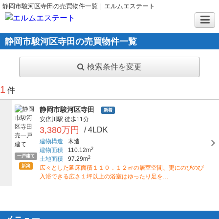
静岡市駿河区寺田の売買物件一覧｜エルムエステート
静岡市駿河区寺田の売買物件一覧
検索条件を変更
1
件
静岡市駿河区寺田
新着
安倍川駅
徒歩11分
3,380万円
/ 4LDK
建物構造
木造
2
建物面積
110.12m
一戸建て
2
土地面積
97.29m
新築
広々とした延床面積１１０．１２㎡の居室空間、更にのびのび
入浴できる広さ１坪以上の浴室はゆったり足を…