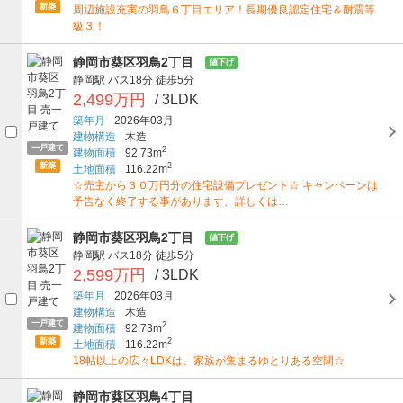
新築
周辺施設充実の羽鳥６丁目エリア！長期優良認定住宅＆耐震等
級３！
静岡市葵区羽鳥2丁目
値下げ
静岡駅
バス18分
徒歩5分
2,499万円
/ 3LDK
築年月
2026年03月
建物構造
木造
一戸建て
2
建物面積
92.73m
新築
2
土地面積
116.22m
☆売主から３０万円分の住宅設備プレゼント☆ キャンペーンは
予告なく終了する事があります、詳しくは…
静岡市葵区羽鳥2丁目
値下げ
静岡駅
バス18分
徒歩5分
2,599万円
/ 3LDK
築年月
2026年03月
建物構造
木造
一戸建て
2
建物面積
92.73m
新築
2
土地面積
116.22m
18帖以上の広々LDKは、家族が集まるゆとりある空間☆
静岡市葵区羽鳥4丁目