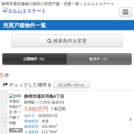
静岡市葵区服織小校区の売買戸建・売家一覧｜エルムエステート
売買戸建物件一覧
検索条件を変更
公開物件（5）
販売中（5）
5
件
チェックした物件を
お問い合わせ
静岡市葵区羽鳥6丁目
静岡駅
バス20分
徒歩5分
3,880万円
/ 4LDK
築年月
2026年07月
建物構造
木造
2
建物面積
101.85m
一戸建て
2
土地面積
121.70m