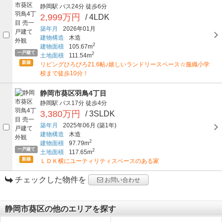
静岡駅
バス24分
徒歩6分
2,999万円
/ 4LDK
築年月
2026年01月
建物構造
木造
2
建物面積
105.67m
一戸建て
2
土地面積
111.54m
新築
リビングひろびろ21.6帖♪嬉しいランドリースペース☆服織小学
校まで徒歩10分！
静岡市葵区羽鳥4丁目
静岡駅
バス17分
徒歩4分
3,380万円
/ 3SLDK
築年月
2025年06月
(築1年)
建物構造
木造
2
建物面積
97.79m
一戸建て
2
土地面積
117.65m
新築
ＬＤＫ横にユーティリティスペースのある家
チェックした物件を
お問い合わせ
静岡市葵区の他のエリアを探す