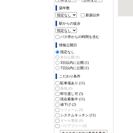
築年数
新築以外
駅からの徒歩
バス停からの時間を含む
情報公開日
指定なし
本日公開
(0)
3日以内に公開
(1)
7日以内に公開
(1)
こだわり条件
駐車場あり
(11)
角地
(0)
即引渡し可
(5)
現在募集中
(11)
値下げ
(2)
リフォーム
(0)
システムキッチン
(11)
オール電化
(0)
バリアフリー
(0)