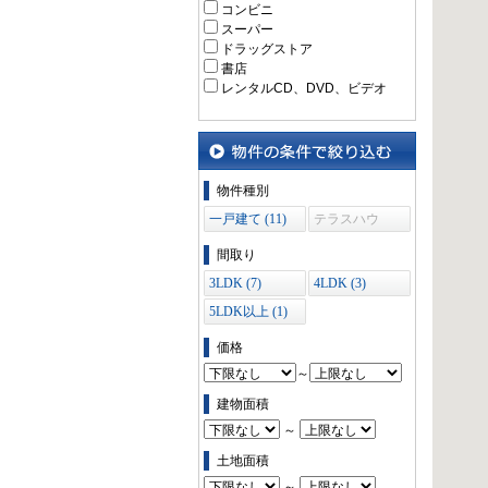
コンビニ
スーパー
ドラッグストア
書店
レンタルCD、DVD、ビデオ
物件の条件で絞り込む
物件種別
一戸建て (11)
テラスハウ
ス (0)
間取り
3LDK (7)
4LDK (3)
5LDK以上 (1)
価格
～
建物面積
～
土地面積
～