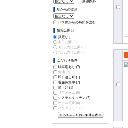
新築以外
駅からの徒歩
バス停からの時間を含む
情報公開日
指定なし
本日公開
(0)
3日以内に公開
(0)
7日以内に公開
(0)
こだわり条件
売
て
駐車場あり
(7)
角地
(0)
即引渡し可
(1)
現在募集中
(7)
値下げ
(1)
リフォーム
(0)
システムキッチン
(7)
オール電化
(0)
バリアフリー
(0)
すべてのこだわり条件を見る