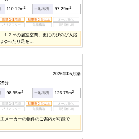
2
2
110.12m
97.29m
積
土地面積
．１２㎡の居室空間、更にのびのび入浴
はゆったり足を…
2026年05月築
25分
2
2
98.95m
126.75m
積
土地面積
同施工メーカーの物件のご案内が可能で