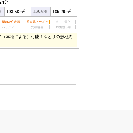
24分
2
2
103.50m
165.29m
積
土地面積
４台（車種による）可能！ゆとりの敷地約