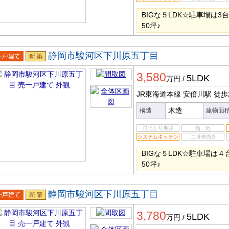
BIGな５LDK☆駐車場は
50坪♪
静岡市駿河区下川原五丁目
一戸建
新築
3,580
5LDK
万円
/
JR東海道本線 安倍川駅
徒歩
木造
構造
建物面
BIGな５LDK☆駐車場は
50坪♪
静岡市駿河区下川原五丁目
一戸建
新築
3,780
5LDK
万円
/