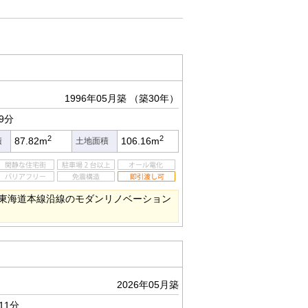
1996年05月築
（築30年）
9分
2
2
87.82m
106.16m
積
土地面積
東海道本線沿線のモダンリノベーション
2026年05月築
11分