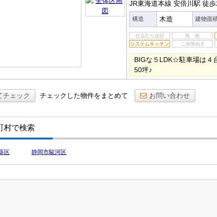
JR東海道本線 安倍川駅
徒歩
木造
構造
建物面
BIGな５LDK☆駐車場は
50坪♪
てチェック
チェックした物件をまとめて
お問い合わせ
町村で検索
葵区
静岡市駿河区