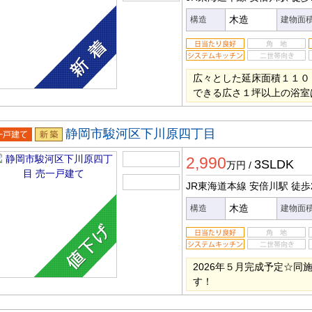
木造
構造
建物面
広々とした延床面積１１０
できる広さ１坪以上の浴室
静岡市駿河区下川原四丁目
一戸建
新築
2,990
3SLDK
万円
/
JR東海道本線 安倍川駅
徒歩
木造
構造
建物面
2026年５月完成予定☆
す！