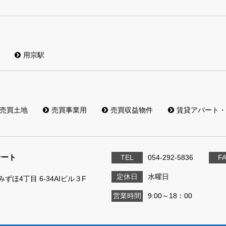
用宗駅
売買土地
売買事業用
売買収益物件
賃貸アパート・
テート
TEL
054-292-5836
F
定休日
水曜日
ずほ4丁目 6-34AIビル３F
営業時間
9:00～18：00