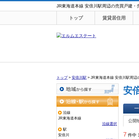
JR東海道本線 安倍川駅周辺の売買戸建
トップ
賃貸居住用
トップ
>
安倍川駅
>
JR東海道本線 安倍川駅周
安
地域から探す
沿線・駅から探す
沿線
一覧で
JR東海道本線
公開
沿線選択
駅
7
件中 
安倍川