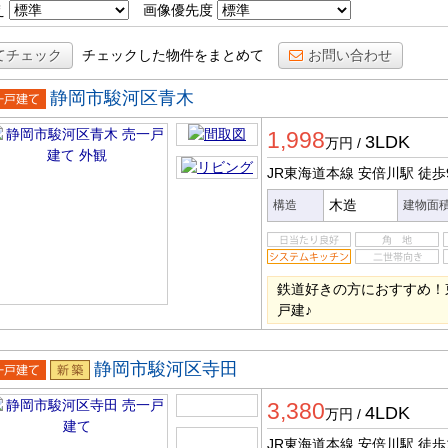
え
画像優先度
てチェック
チェックした物件をまとめて
お問い合わせ
静岡市駿河区青木
一戸建
1,998
3LDK
万円
/
JR東海道本線 安倍川駅
徒歩
木造
構造
建物面
鉄道好きの方におすすめ！
戸建♪
静岡市駿河区寺田
一戸建
新築
3,380
4LDK
万円
/
JR東海道本線 安倍川駅
徒歩