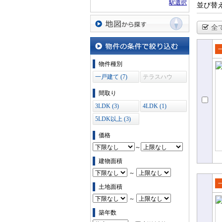
駅選択
並び替
全
地図から探す
売
物件の条件で絞り込む
物件種別
て
一戸建て (7)
テラスハウ
ス (0)
間取り
3LDK (3)
4LDK (1)
5LDK以上 (3)
価格
～
建物面積
～
土地面積
売
～
て
築年数