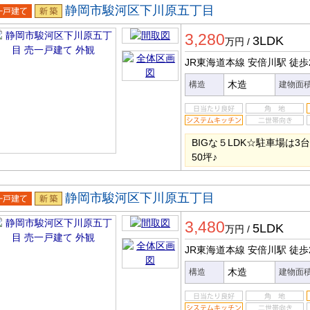
静岡市駿河区下川原五丁目
一戸建
新築
3,280
3LDK
万円
/
JR東海道本線 安倍川駅
徒歩
木造
構造
建物面
BIGな５LDK☆駐車場は
50坪♪
静岡市駿河区下川原五丁目
一戸建
新築
3,480
5LDK
万円
/
JR東海道本線 安倍川駅
徒歩
木造
構造
建物面