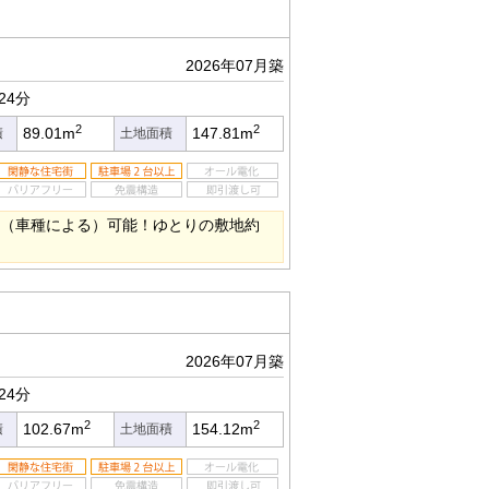
2026年07月築
24分
2
2
89.01m
147.81m
積
土地面積
3台（車種による）可能！ゆとりの敷地約
2026年07月築
24分
2
2
102.67m
154.12m
積
土地面積