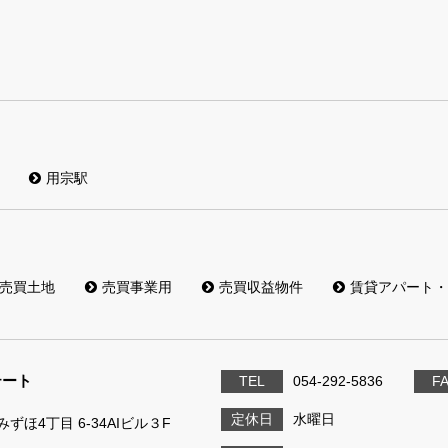
用宗駅
売買土地
売買事業用
売買収益物件
賃貸アパート・
テート
TEL
054-292-5836
F
定休日
水曜日
ずほ4丁目 6-34AIビル３F