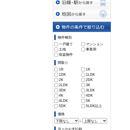
沿線・駅から探す
地図から探す
物件の条件で絞り込む
物件種別
一戸建て
マンション
土地
事業用
収益物件
間取り
1R
1K
1DK
1LDK
2K
2DK
2LDK
3K
3DK
3LDK
4K
4DK
4LDK
5K
5DK
5LDK以上
価格
～
月々のお支払額