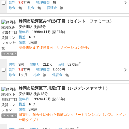
賃料
7.0
万円
管理費等
無
敷金
無
礼金
無
保証金
無
静岡市駿河区みずほ4丁目（セイント ファミーユ）
安倍川駅
徒歩5分
築年月
1998年11月
(築27年)
構造
ＲＣ
階数
3階建
安倍川駅まで徒歩５分！リノベーション物件♪
マンション
2
階数
3階
間取り
2LDK
面積
52.08m
賃料
7.5
万円
管理費等
3,000円
敷金
1ヶ月
礼金
無
保証金
無
静岡市駿河区下川原2丁目（レジデンスヤマサⅠ）
安倍川駅
徒歩18分
築年月
1992年12月
(築33年)
構造
ＲＣ
階数
3階建
耐震性、耐火性に優れた鉄筋コンクリートマンション！バス、トイレ
マンション
分離タイプ！
2