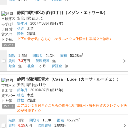
静岡市駿河区みずほ1丁目（メゾン・エトワール）
安倍川駅
徒歩6分
築年月
2007年03月
(築19年)
構造
木造
階数
2階建
上下の音が気にならないテラスハウス仕様☆駐車場２台無料♪
アパート
2
階数
1-2階
間取り
2LDK
面積
53.28m
賃料
7.3
万円
管理費等
無
敷金
無
礼金
1ヶ月
保証金
無
静岡市駿河区青木（Casa・Luce（カーサ・ルーチェ））
安倍川駅
徒歩11分
築年月
2010年07月
(築16年)
構造
木造
階数
2階建
エアコン２台付き☆こちらの物件は初期費用・毎月家賃のクレジット決
アパート
済が可能です☆
2
階数
1階
間取り
1LDK
面積
45.72m
賃料
6.15
万円
管理費等
1,800円