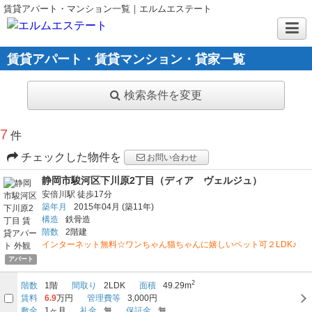
賃貸アパート・マンション一覧｜エルムエステート
賃貸アパート・賃貸マンション・貸家一覧
検索条件を変更
7
件
チェックした物件を
お問い合わせ
静岡市駿河区下川原2丁目（ディア ヴェルジュ）
安倍川駅
徒歩17分
築年月
2015年04月
(築11年)
構造
鉄骨造
階数
2階建
インターネット無料☆ワンちゃん猫ちゃんに嬉しいペット可２LDK♪
アパート
2
階数
1階
間取り
2LDK
面積
49.29m
賃料
6.9
万円
管理費等
3,000円
敷金
1ヶ月
礼金
無
保証金
無