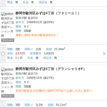
敷金
無
礼金
有
保証金
無
静岡市駿河区みずほ4丁目（ファミーユⅠ）
安倍川駅
徒歩5分
築年月
1998年02月
(築28年)
構造
ＲＣ
階数
3階建
通勤に便利♪安倍川駅徒歩約5分！
マンション
2
階数
3階
間取り
1DK
面積
25.38m
賃料
4.5
万円
管理費等
3,000円
敷金
1ヶ月
礼金
無
保証金
無
静岡市駿河区みずほ5丁目（グランシャリオF）
安倍川駅
徒歩7分
築年月
1998年10月
(築27年)
構造
ＲＣ
階数
3階建
安倍川駅徒歩10分圏内で賃料7万円台でお探しの方に是非☆
マンション
2
階数
3階
間取り
2LDK
面積
55.11m