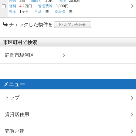
階数
2階
間取り
1DK
面積
25.92m
賃料
4.2
万円
管理費等
3,000円
敷金
1ヶ月
礼金
無
保証金
無
チェックした物件を
お問い合わせ
市区町村で検索
静岡市駿河区
メニュー
トップ
賃貸居住用
売買戸建