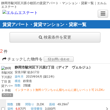
静岡市駿河区川原小校区の賃貸アパート・マンション・貸家一覧｜エルム
エステート
賃貸アパート・賃貸マンション・貸家一覧
検索条件を変更
2
件
チェックした物件を
お問い合わせ
静岡市駿河区下川原2丁目（ディア ヴェルジュ）
安倍川駅
徒歩17分
築年月
2015年04月
(築11年)
構造
鉄骨造
階数
2階建
インターネット無料☆ワンちゃん猫ちゃんに嬉しいペット可２LDK♪
アパート
2
階数
1階
間取り
2LDK
面積
49.29m
賃料
6.9
万円
管理費等
3,000円