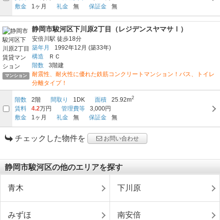
敷金
1ヶ月
礼金
無
保証金
無
静岡市駿河区下川原2丁目（レジデンスヤマサⅠ）
安倍川駅
徒歩18分
築年月
1992年12月
(築33年)
構造
ＲＣ
階数
3階建
耐震性、耐火性に優れた鉄筋コンクリートマンション！バス、トイレ
マンション
分離タイプ！
2
階数
2階
間取り
1DK
面積
25.92m
賃料
4.2
万円
管理費等
3,000円
敷金
1ヶ月
礼金
無
保証金
無
チェックした物件を
お問い合わせ
静岡市駿河区の他のエリアを探す
青木
下川原
みずほ
南安倍