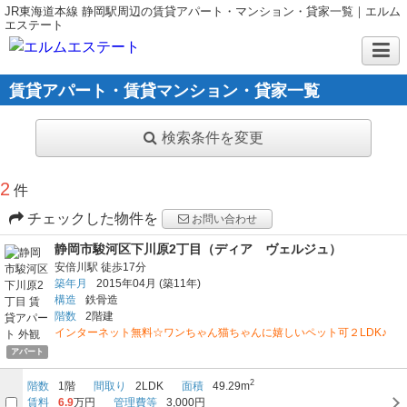
JR東海道本線 静岡駅周辺の賃貸アパート・マンション・貸家一覧｜エルム
エステート
賃貸アパート・賃貸マンション・貸家一覧
検索条件を変更
2
件
チェックした物件を
お問い合わせ
静岡市駿河区下川原2丁目（ディア ヴェルジュ）
安倍川駅
徒歩17分
築年月
2015年04月
(築11年)
構造
鉄骨造
階数
2階建
インターネット無料☆ワンちゃん猫ちゃんに嬉しいペット可２LDK♪
アパート
2
階数
1階
間取り
2LDK
面積
49.29m
賃料
6.9
万円
管理費等
3,000円