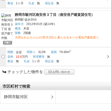
敷金
1ヶ月
礼金
無
保証金
無
静岡市駿河区南安倍３丁目（南安倍戸建賃貸住宅）
静岡駅
徒歩30分
築年月
2012年03月
(築14年)
構造
木造
階数
2階建
大切なわんちゃん(小型犬1匹)と暮らせるオール電化戸建賃貸☆
戸建て
2
階数
間取り
3LDK
面積
79.48m
全室
賃料
12.0
万円
管理費等
無
敷金
無
礼金
1ヶ月
保証金
無
チェックした物件を
お問い合わせ
市区町村で検索
静岡市駿河区