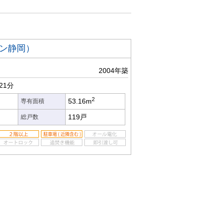
ン静岡）
2004年築
21分
2
53.16m
専有面積
119戸
総戸数