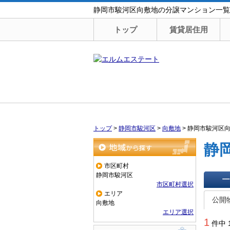
静岡市駿河区向敷地の分譲マンション一覧
トップ
賃貸居住用
トップ
>
静岡市駿河区
>
向敷地
>
静岡市駿河区
静
地域から探す
市区町村
静岡市駿河区
市区町村選択
一覧で
エリア
公開
向敷地
エリア選択
1
件中 