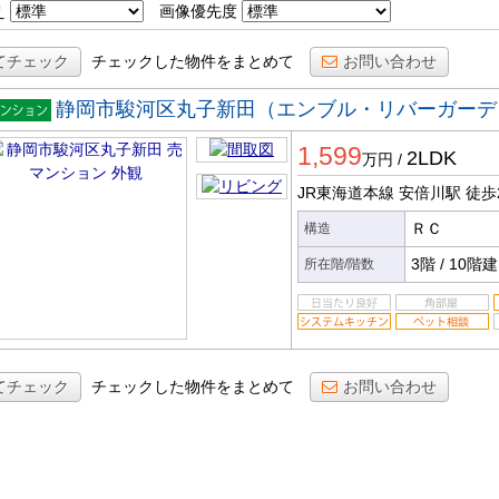
え
画像優先度
てチェック
チェックした物件をまとめて
お問い合わせ
静岡市駿河区丸子新田（エンブル・リバーガーデ
マンシ
1,599
ン
2LDK
万円
/
JR東海道本線 安倍川駅
徒歩
ＲＣ
構造
3階
/
10階建
所在階/階数
てチェック
チェックした物件をまとめて
お問い合わせ