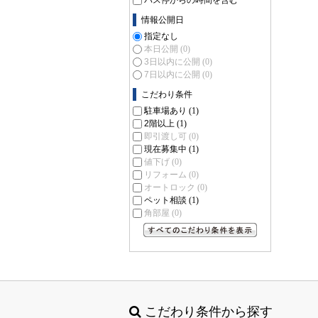
バス停からの時間を含む
情報公開日
指定なし
本日公開
(0)
3日以内に公開
(0)
7日以内に公開
(0)
こだわり条件
駐車場あり
(1)
2階以上
(1)
即引渡し可
(0)
現在募集中
(1)
値下げ
(0)
リフォーム
(0)
オートロック
(0)
ペット相談
(1)
角部屋
(0)
すべてのこだわり条件を見る
こだわり条件から探す