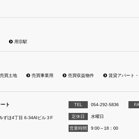
用宗駅
売買土地
売買事業用
売買収益物件
賃貸アパート・
テート
TEL
054-292-5836
F
定休日
水曜日
ずほ4丁目 6-34AIビル３F
営業時間
9:00～18：00