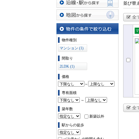
並び替
沿線・駅から探す
全
地図から探す
売
物件の条件で絞り込む
物件種別
ョ
マンション (1)
間取り
2LDK (1)
価格
～
専有面積
～
全
築年数
新築以外
駅からの徒歩