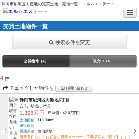
静岡市駿河区向敷地の売買土地・売地一覧｜エルムエステート
売買土地物件一覧
検索条件を変更
公開物件（4）
販売中（4）
4
件
チェックした物件を
お問い合わせ
静岡市駿河区向敷地6丁目
安倍川駅
徒歩25分
1,398万円
坪単価：42.02万円
2
土地面積
110.00m
総区画数
最適用途
住宅用地
建築条件なし！お好きな建築メーカー・工務店さんで建てれます！