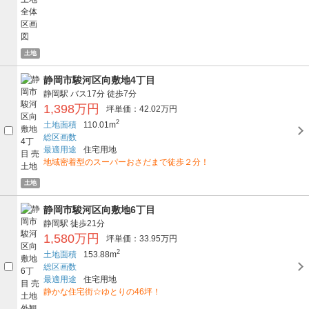
土地
静岡市駿河区向敷地4丁目
静岡駅
バス17分
徒歩7分
1,398万円
坪単価：42.02万円
2
土地面積
110.01m
総区画数
最適用途
住宅用地
地域密着型のスーパーおさだまで徒歩２分！
土地
静岡市駿河区向敷地6丁目
静岡駅
徒歩21分
1,580万円
坪単価：33.95万円
2
土地面積
153.88m
総区画数
最適用途
住宅用地
静かな住宅街☆ゆとりの46坪！