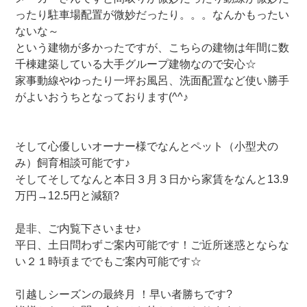
ったり駐車場配置が微妙だったり。。。なんかもったい
ないな～
という建物が多かったですが、こちらの建物は年間に数
千棟建築している大手グループ建物なので安心☆
家事動線やゆったり一坪お風呂、洗面配置など使い勝手
がよいおうちとなっております(^^♪
そして心優しいオーナー様でなんとペット（小型犬の
み）飼育相談可能です♪
そしてそしてなんと本日３月３日から家賃をなんと13.9
万円→12.5円と減額?
是非、ご内覧下さいませ♪
平日、土日問わずご案内可能です！ご近所迷惑とならな
い２１時頃まででもご案内可能です☆
引越しシーズンの最終月 ！早い者勝ちです?