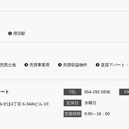
用宗駅
売買土地
売買事業用
売買収益物件
賃貸アパート・
テート
TEL
054-292-5836
F
定休日
水曜日
ずほ4丁目 6-34AIビル３F
営業時間
9:00～18：00