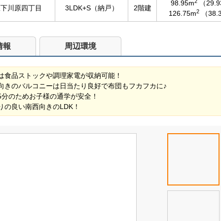
2
98.95m
（29.
区下川原四丁目
3LDK+S（納戸）
2階建
2
126.75m
（38.
情報
周辺環境
は食品ストックや調理家電が収納可能！
向きのバルコニーは日当たり良好で布団もフカフカに♪
5分のためお子様の通学が安全！
りの良い南西向きのLDK！