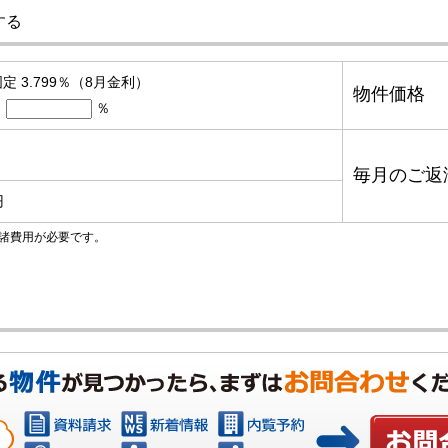
する
定 3.799％（8月金利）
物件価格
％
毎月のご返
円
諸費用が必要です。