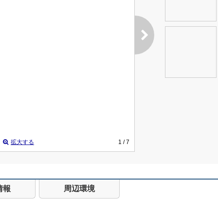
拡大する
1
/ 7
情報
周辺環境