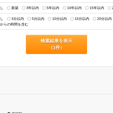
し
新築
3年以内
5年以内
10年以内
15年以内
し
3分以内
5分以内
10分以内
15分以内
20分以内
からの時間を含む
検索結果を表示
（
1
件）