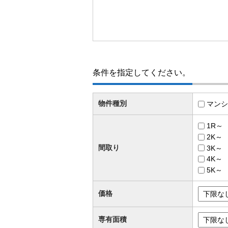
条件を指定してください。
物件種別
マンシ
1R～
2K～
間取り
3K～
4K～
5K～
価格
専有面積