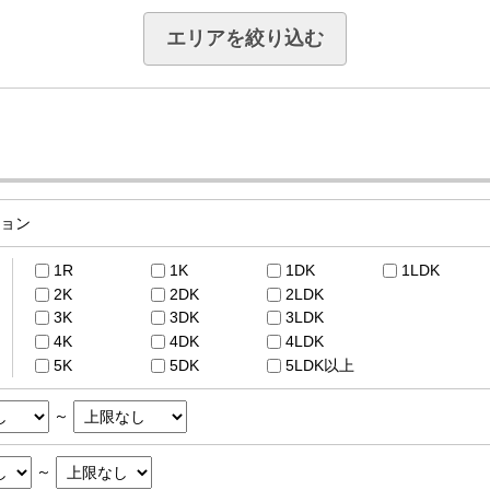
エリアを絞り込む
ョン
1R
1K
1DK
1LDK
2K
2DK
2LDK
3K
3DK
3LDK
4K
4DK
4LDK
5K
5DK
5LDK以上
～
～